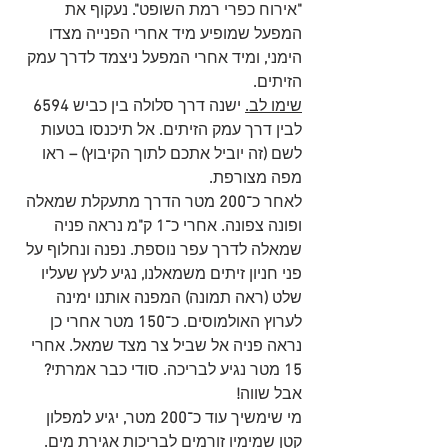
"
אירוח כפרי רמת השופט
". 
נעקוף את 
המפעל שמופיע מיד אחרי הפנייה מצדו 
הימני
,
 ומיד אחרי המפעל ניצמד לדרך עמק 
הזיתים
.
שימו לב
.
ישנה דרך סלולה בין כביש 
6594
לבין דרך עמק הזיתים
.
 אל תיכנסו בטעות 
לשם
 (
זה יוביל אתכם לתוך הקיבוץ
) –
 ראו 
מפה מצורפת
. 
לאחר כ־
200
 מטר הדרך מתעקלת שמאלה 
ופונה צפונה
.
 אחרי כ
־1
 ק
"
מ נראה פניה 
שמאלה לדרך עפר נוספת
.
 נפנה ונחלוף על 
פני חניון זיתים משמאלנו
,
 נגיע לעץ שעליו 
שלט 
(
ראה תמונה
)
 המפנה אותנו ימינה 
לערוץ האולמוסים
.
 כ
־150 
מטר אחרי כן 
נראה פניה אל שביל צר מצד שמאל
.
 אחרי 
15
 מטר נגיע לבריכה
.
 סודי כבר אמרתי
?
אבל שווה
!
מי שימשיך עוד כ־
200
 מטר
,
 יגיע למפלון 
קטן שמימיו זורמים לבריכות אגירת מים
.