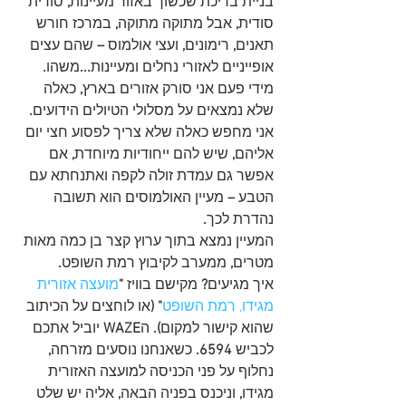
בניית בריכת שכשוך באזור מעיינות
,
 סודית 
סודית
, 
אבל מתוקה מתוקה
,
 במרכז חורש 
תאנים
,
 רימונים
,
 ועצי אולמוס 
–
 שהם עצים 
אופייניים לאזורי נחלים ומעיינות
...
משהו
.
מידי פעם אני סורק אזורים בארץ
,
 כאלה 
שלא נמצאים על מסלולי הטיולים הידועים
. 
אני מחפש כאלה שלא צריך לפסוע חצי יום 
אליהם
,
 שיש להם ייחודיות מיוחדת
,
 אם 
אפשר גם עמדת זולה לקפה ואתנחתא עם 
הטבע 
–
 מעיין האולמוסים הוא תשובה 
נהדרת לכך
.
המעיין נמצא בתוך ערוץ קצר בן כמה מאות 
מטרים
,
 ממערב לקיבוץ רמת השופט
.
איך מגיעים
?
 מקישם בוויז 
"
מועצה אזורית 
מגידו, רמת השופט
" (
או לוחצים על הכיתוב 
שהוא קישור למקום
).
 ה
WAZE
 יוביל אתכם 
לכביש 
6594.
 כשאנחנו נוסעים מזרחה
, 
נחלוף על פני הכניסה למועצה האזורית 
מגידו
, 
וניכנס בפניה הבאה
,
 אליה יש שלט 