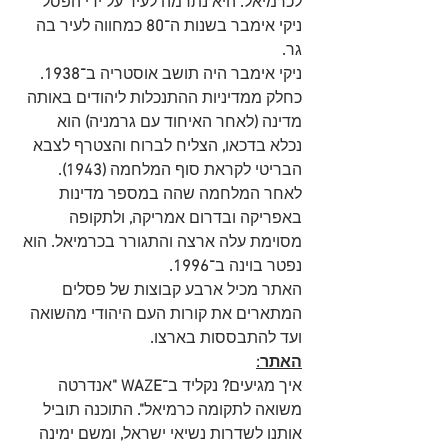
לכרמיאל
.
 היא נתרמה לעיר על ידי הפסל 
ניקי אימבר בשנות ה־
80
 כמחווה לעיר בה 
גר
. 
ניקי אימבר היה תושב אוסטריה ב־
1938.
כחלק ממדיניות ההתנכלות ליהודים באותה 
מדינה 
(
לאחר האיחוד עם גרמניה
)
 הוא 
נכלא בדכאו
, 
הצליח לברוח והצטרף לצבא 
הבריטי לקראת סוף המלחמה
 (1943).
לאחר המלחמה שהה במספר מדינות 
באפריקה ובדרום אמריקה
,
 ולתקופה 
מסוימת עלה ארצה והתגורר בכרמיאל
.
 הוא 
נפטר בוינה ב־
1996.
האתר מכיל ארבע קבוצות של פסלים 
המתארים את קורות העם היהודי מהשואה 
ועד להתבססות בארצו
.
האתר:
איך מגיעים
?
 נקליד ב־
WAZE "
אנדרטה 
משואה לתקומה כרמיאל
". 
התוכנה תוביל 
אותנו לשדרות נשיאי ישראל
, 
ומשם ימינה 