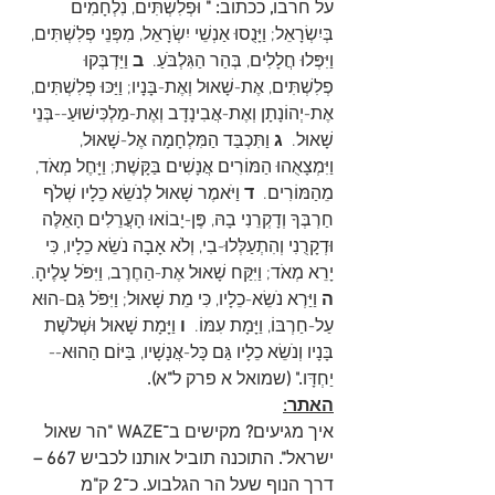
על חרבו
, 
ככתוב
: 
"
 וּפְלִשְׁתִּים, נִלְחָמִים 
בְּיִשְׂרָאֵל; וַיָּנֻסוּ אַנְשֵׁי יִשְׂרָאֵל, מִפְּנֵי פְלִשְׁתִּים, 
וַיִּפְּלוּ חֲלָלִים, בְּהַר הַגִּלְבֹּעַ.  
ב
 וַיַּדְבְּקוּ 
פְלִשְׁתִּים, אֶת-שָׁאוּל וְאֶת-בָּנָיו; וַיַּכּוּ פְלִשְׁתִּים, 
אֶת-יְהוֹנָתָן וְאֶת-אֲבִינָדָב וְאֶת-מַלְכִּישׁוּעַ--בְּנֵי 
שָׁאוּל.  
ג
 וַתִּכְבַּד הַמִּלְחָמָה אֶל-שָׁאוּל, 
וַיִּמְצָאֻהוּ הַמּוֹרִים אֲנָשִׁים בַּקָּשֶׁת; וַיָּחֶל מְאֹד, 
מֵהַמּוֹרִים.  
ד
 וַיֹּאמֶר שָׁאוּל לְנֹשֵׂא כֵלָיו שְׁלֹף 
חַרְבְּךָ וְדָקְרֵנִי בָהּ, פֶּן-יָבוֹאוּ הָעֲרֵלִים הָאֵלֶּה 
וּדְקָרֻנִי וְהִתְעַלְּלוּ-בִי, וְלֹא אָבָה נֹשֵׂא כֵלָיו, כִּי 
יָרֵא מְאֹד; וַיִּקַּח שָׁאוּל אֶת-הַחֶרֶב, וַיִּפֹּל עָלֶיהָ.  
ה
 וַיַּרְא נֹשֵׂא-כֵלָיו, כִּי מֵת שָׁאוּל; וַיִּפֹּל גַּם-הוּא 
עַל-חַרְבּוֹ, וַיָּמָת עִמּוֹ.  
ו
 וַיָּמָת שָׁאוּל וּשְׁלֹשֶׁת 
בָּנָיו וְנֹשֵׂא כֵלָיו גַּם כָּל-אֲנָשָׁיו, בַּיּוֹם הַהוּא--
יַחְדָּו
.
" (
שמואל א פרק ל
"
א
).
האתר:
איך מגיעים
? 
מקישים ב־
WAZE "
הר שאול 
ישראל
". 
התוכנה תוביל אותנו לכביש 
667 –
דרך הנוף שעל הר הגלבוע
.
 כ־
2 
ק
"
מ 