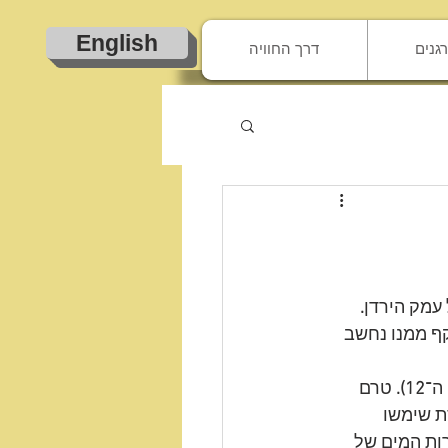
English
גנים
דרך החוויה
עמק הירדן
. 
ף ממנו נחשב 
ה־
12). 
טרם 
ת שימשו 
ת המים של 