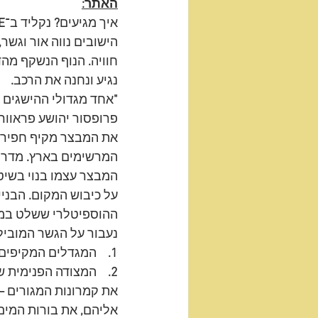
האתר:
איך מגיעים
? 
נקליד ב־
"
הישובים נווה אור וגשר
,
חוויה
.
 הנוף הנשקף מהדר
נגיע ונחנה את הרכב
.
"
אחד מגדולי ההישגים 
פרופסור יהושע פראוור
את המבצר מקיף חפיר 
המרשימים בארץ
. 
מדרום
המבצר עצמו בנוי בשיט
על כיבוש המקום
. 
הבניי
ההוספיטלרי ששלט במ
נעבור על הגשר המובי
1.   
 המגדלים המקיפים
2.   
 המצודה הפנימית ש
את קמרונות המגורים 
–
אליהם
,
 את בורות המים