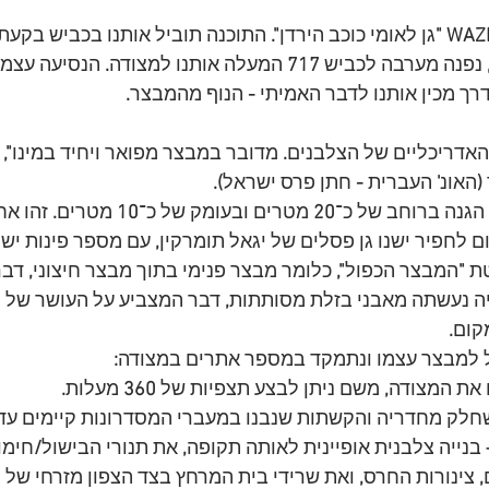
WAZE 
גן לאומי כוכב הירדן
".
 התוכנה תוביל אותנו בכביש בקעת 
 נפנה מערבה לכביש
 717 
המעלה אותנו למצודה
.
 הנסיעה עצמה
ך מכין אותנו לדבר האמיתי 
-
 הנוף מהמבצר
.
האדריכליים של הצלבנים
.
 מדובר במבצר מפואר ויחיד במינו‏
", 
 (
האונ
'
 העברית 
- 
חתן פרס ישראל
).
הגנה ברוחב של כ־
20
 מטרים ובעומק של כ
־10
 מטרים
.
 זהו א
 לחפיר ישנו גן פסלים של יגאל תומרקין
, 
עם מספר פינות ישי
ת 
"
המבצר הכפול
",
 כלומר מבצר פנימי בתוך מבצר חיצוני
, 
דבר
ה נעשתה מאבני בזלת מסותתות
,
 דבר המצביע על העושר של 
קום
.
ל למבצר עצמו ונתמקד במספר אתרים במצודה
:
 את המצודה
,
 משם ניתן לבצע תצפיות של 
360
 מעלות
.
חלק מחדריה והקשתות שנבנו במעברי המסדרונות קיימים עד 
 בנייה צלבנית אופיינית לאותה תקופה
, 
את תנורי הבישול
/
חימו
,
 צינורות החרס
,
 ואת שרידי בית המרחץ בצד הצפון מזרחי של 