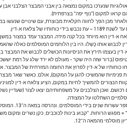
ולוגיות שנערכו במקום נמצאה בין אבני המבצר הצלבני אבן ע
ר הם קראו למקום 
("
נוף יפה
"
 בצרפתית
).
אחר מכן הפך לחווה חקלאית מבוצרת
,
 עם שינויים שנעשו במ
 עד לשנת 
1189 –
 עת נכבש בידי כוחותיו של צלאח א-דין
. 
לאח א-דין הוא מיוחד בכל קנה מידה
.
 המבצר עמד במצור במשך 
 לכבוש אותו כָּשְלוּ
.
 היו בין הלוחמים המוסלמים כאלה שהאמי
-דין בעצמו תירץ את הניסיונות הכושלים לכבוש את המבצר ב
יפוס 
(
ברור שזה היה שקר 
-
 מעולם לא ירד שלג על רמת יששכ
ו כוחותיו של א-דין לפרוץ את החומה המזרחית של המבצר
. 
או
ות פנימיות שהמשיכו להגן על המקום
),
 אולם, כאשר שאר מבצרי
וות הנצורים להמשיך לחיות במקום
, 
הציע צלאח א-דין למגיני
 רכושם
.
 ואכן הצלבנים על משפחותיהם יצאו לצוֹר 
(
שעדיין נשל
וסלמיים השתלטו על המצודה
.
ר עשרות שנים בידי המוסלמים, ונהרסה במאה ה־
13.
 המוסל
" =
 מפגש הרוחות
. "
קבוע בינות לכוכבים, כקן נשרים ומקום מש
יון מוסלמי מהמאה ה־
12.