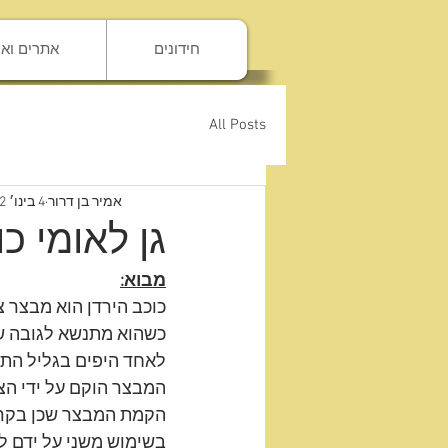
להתחברות
חידונים
אתרים וא
All Posts
אמיר בן דרור
4 בינו׳ 2022
גן לאומי כו
מבוא:
כוכב הירדן הוא מבצר 
כשהוא מתנשא לגובה ש
לאחד היפים בגליל התח
המבצר הוקם על ידי ה
הקמת המבצר שכן בקרבת
בשימוש משני על ידם ל