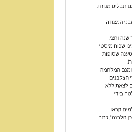
ם תבליט מנורת 
בני המצודה 
שנה וחצי
,
נו שכוח מיסטי 
טענה שסופות 
ר
).
מנם המלחמה 
 הצלבנים 
ם לצאת ללא 
טה בידי 
מים קראו 
כן הלבנה
"‏,
 כתב 