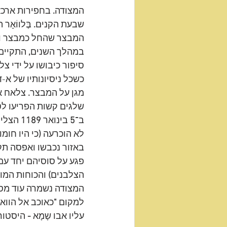
המצודה
.
 בחפירות ארכא
שבעת הקנים
. 
בֶּלווֹאָ
המבצר שהחל כמבצר ול
במהלך השנים
,
 התקיים
סיפור כיבושו על ידי צ
כשכל ניסיונותיו של א-דין
מגן על המבצר
. 
צלאח א
שלגים קשות הפריעו לט
ב־
5
 בינואר
 1189 
הצליח
לא הוכרעה 
(
כי היו חומ
באזור נכבשו ואפסה תק
פגע על סוסיהם יחד עם
הצלבנים
)
 והכוחות המ
המצודה נשמרה עוד מספ
למקום 
"
כאוכב אל הווא
עליו אבו שָמָא 
-
 היסטור