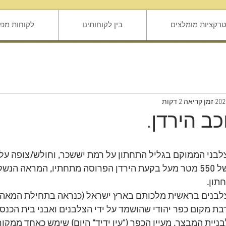
טרקציות מומלצים
בין לקוחותינו
לקוחות מפר
זמן קריאה 2 דקות
כב הירדן.
צלבני הממוקם בגליל התחתון על רמת יששכר
, 
וחולש
/
צופה על 
ל 
550 
מטר מעל בקעת הירדן הפרוסה מתחתיו
,
 המראה הנשק
תון
.
צלבנים בראשית מלכותם בארץ ישראל 
(
כנראה בתחילת המאה 
 מקום כפר יהודי שהושמד על ידי הצלבנים ואבני בית הכנס
בניית המבצר
.
 מעיין הכפר 
("
עין ידיד
"
 היום
) 
שימש כאחד ממקורו