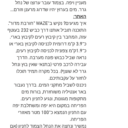
מעניין ויפה
. 
בצמוד עובר ערוצו של נחל 
גרר
. 
מים בערוץ יהיו שדרוג מרענן וזורם
...
האתר:
איך מגיעים
?
 נקיש ב־
WAZE "
חורבת מדור
". 
התוכנה תוביל אותנו דרך כביש 
232 
בעוטף 
עזה
, 
המחבר בין קיבוץ רעים לקיבוץ בארי
. 
כ־
3.9 
ק
"
מ דרומית לכניסה לקיבוץ בארי או 
כ־
1.9
ק
"
מ צפונית לכניסה לקיבוץ רעים
,
נראה שביל כבוש פונה מערבה
. 
הדרך 
עבירה לרכב פרטי 
(
בתנאי שאין בוץ ונחל 
גרר לא שוצף
). 
בכל מקרה תמיד תוכלו 
לחזור על עקבותיכם
.
ניכנס לשביל מתקני המים
.
 בדרך נעבור 
באר אנטיליה משוחזרת
,
 בורות מים 
מתקופות מגוונות
,
 ונגיע לחניון רעים
.
הפריחה במקום היא יפה ומשתלבת יפה 
עם החניון הנמצא כ־
100
 מטר מאזורי 
הפריחה
.
נמשיך ונחצה את הנחל הצמוד לחניון 
(
אם 