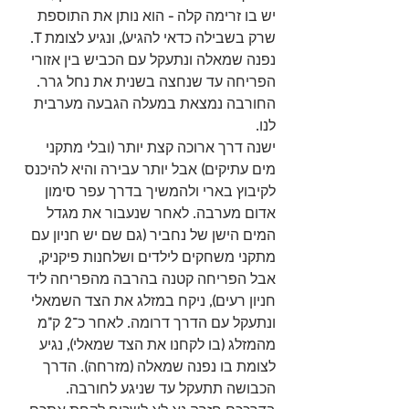
יש בו זרימה קלה 
-
 הוא נותן את התוספת 
שרק בשבילה כדאי להגיע
), 
ונגיע לצומת 
T.
נפנה שמאלה ונתעקל עם הכביש בין אזורי 
הפריחה עד שנחצה בשנית את נחל גרר
. 
החורבה נמצאת במעלה הגבעה מערבית 
לנו
.
ישנה דרך ארוכה קצת יותר
 (
ובלי מתקני 
מים עתיקים
) 
אבל יותר עבירה והיא להיכנס 
לקיבוץ בארי ולהמשיך בדרך עפר סימון 
אדום מערבה
.
 לאחר שנעבור את מגדל 
המים הישן של נחביר
 (
גם שם יש חניון עם 
מתקני משחקים לילדים ושלחנות פיקניק
,
אבל הפריחה קטנה בהרבה מהפריחה ליד 
חניון רעים
), 
ניקח במזלג את הצד השמאלי 
ונתעקל עם הדרך דרומה
.
 לאחר כ־
2
 ק
"
מ 
מהמזלג 
(
בו לקחנו את הצד שמאלי
), 
נגיע 
לצומת בו נפנה שמאלה 
(
מזרחה
). 
הדרך 
הכבושה תתעקל עד שניגע לחורבה
.