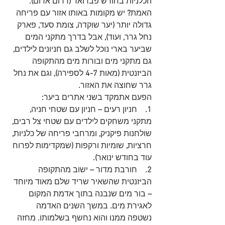
הכלניות בחודש פברואר 
(
דרום אדום
). 
האמת
?
 יש מקומות באותו אזור עם פריחה 
גדולה יותר 
(
יער שוקדה
,
 צומת סעד
,
 פארק 
נחל גרר
,
 ועוד
),
 אבל בדרך מתקני המים 
שביער בארי נוכל לשלב גם חניונים לילדים
, 
גם מתקני מים ובורות מים מהתקופה 
הביזנטית
 (
מאות 
4-7
 לספירה
),
 וגם את נחל 
גרר שחוצה את האזור
.
הפעם אתמקד בשני אתרים ביער
: 
1.    
חניון רעים
 –
 חניון עם שטחי חניה
,
מתקני משחקים לילדים עם שטחי צל רבים
,
שולחנות פיקניק
, 
ומרחבי פריחה של כלניות
,
חרציות
,
 שומיות ורקפות 
(
שמקדימות לפרוח 
עוד בחודש ינואר
). 
2.    
חורבת מדור 
– 
ישוב מהתקופה 
הביזנטית שהשאיר שריד שלם מאוד מיוחד 
–
 בור מים שנבנה בתוך אדמת המקום 
לאגירת מים
. 
במשך השנים האדמה 
נשטפה ממנו והוא נחשף בשלמותו
.
 מחזה 