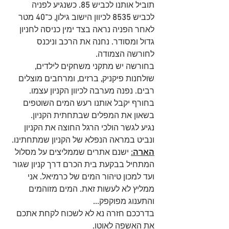
תוביל אותנו לכביש 
85. 
כשנגיע לפניה 
לכביש 
8535 
לכיוון הישוב גילון
,
 כ־
40
 מטר 
לאחר הפניה נראה בצד ימין כניסה לחניון 
גדול ומסודר
.
 נחנה את הרכב וניכנס 
לחורשה הצמודה
.
בחורשה יש מתקני משחקים לילדים
,
שולחנות פיקניק
,
 ברזים
,
 ומרחבים מוצלים 
רבים
.
 נפנה מערבה לכיוון הקניון עצמו
.
בחורף יקבל אותנו רעש המים השוטפים 
בשאון את המפלים שבתחתית הקניון
.
נגיע לגשר הולכי הרגל החוצה את הקניון 
ונביט במראה הנפלא של הקניון שמתחתינו
. 
הארה:
 ישנם אתרים שממליצים על מסלול 
המתחיל בבקעת בית הכרם דרך קניון שגור 
ועד למכון טיהור המים של כרמיאל
. 
אני 
ממליץ לא לעשות זאת
. 
המים מזוהמים 
והתענוג מפוקפק
...
בדרככם חזרה נא לא לשכוח לקחת אתכם 
את האשפה לאוטו
.