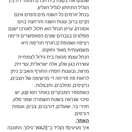
שמנקז את בקעת בית הכרם המפרידה בין 
הגליל התחתון לגליל העליון
.
בנחל זורמים כל השנה מים 
(
המים אינם 
נקיים ברוב עונות השנה והרחצה בהם 
אסורה
),
 ערוץ הנחל הוא תלול
,
 לאורכו ישנם 
מפלונים בגבהים שונים המאפשרים זרימה 
רציפה ושוטפת 
(
בחורף הזרימה היא 
משמעותית מאוד וחזקה
).
הנחל עצמו מהווה בית גידול לצמחייה 
עשירה כגון אלון
, 
אלה ישראלית
,
 עצי זית
,
מרווה
, 
ובעונות הסתיו החורף והאביב ניתן 
לראות פה פריחה די מרשימה של חצבים
,
נרקיסים
, 
סחלבים
,
 וחבצלות
.
כשמספר המבקרים באתר הוא קטן
, 
יש 
סיכוי שנראה בשטח השמורה שפני סלע
, 
חזירי בר
,
 שועלים
,
 דורבנים
, 
צבים
, 
ועופות 
דורסים
.
האתר:
איך מגיעים
?
 נקליד ב־
WAZE "
גילון
". 
התוכנה 