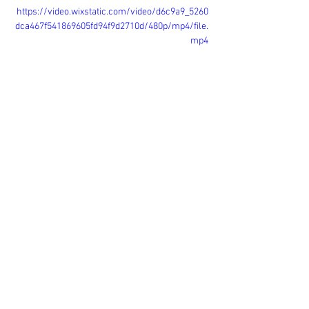
https://video.wixstatic.com/video/d6c9a9_5260
dca467f541869605fd94f9d2710d/480p/mp4/file.
mp4