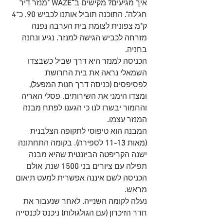
איך מגיעים
?
 מקישים ב
־WAZE "
מנזר דיר 
חג
'
לה
".
 התוכנה תוביל אותנו לכביש
 90. 
כ־
4
ק
"
מ צפונית לצומת בית הערבה נפנה 
מזרחה לכביש הגישה למנזר
.
 נגיע ונחנה 
בחניה
.
הכניסה למנזר היא דרך שביל כשבצדו 
השמאלי נראה את בית החרושת 
לפסיפסים
 (
כניסה דרך חנות המפעל
), 
ומצדו הימני את השירותים
.
 פסלי האריה 
והחמור יבשרו לנו כי הגענו לפתח מבנה 
המנזר עצמו
.
המבנה הוא טיפוסי לתקופה הצלבנית
(
מאות
 11-13 
לספירה
).
 בקומה התחתונה 
ישנה הקריפטה הביזנטית
שהיא מבנה 
תפילה עם ציורים בני 
1500 
שנה
,
 אולם 
הכניסה לשם איננה אפשרית למעט תיאום 
מראש
.
נעלה לקומה השנייה
. 
לאחר שנעבור את 
חדר הזיכרון 
(
עם הגולגולות
) 
ניכנס לכנסייה 