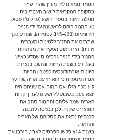
המנזר ממוקם ליד מעיין שהיה שייך 
בתקופה המקראית לישוב העברי בית 
חוגלה הנזכר בספר יהושע 
(
פרק ט
"
ו פסוק 
ט
). 
המנזר הוקם לראשונה על ידי הנזיר 
הירונימוס 
(345-420 
לספירה
), 
שנודע בכך 
שתרגם את התנ
"
ך ללטינית 
(
מעברית 
ויוונית
). 
הירונימוס הפקיד את מפתחות 
המנזר בידי הנזיר גרסימוס שנודע כאיש 
בעל ידע בשפת החיות
,
 ונחשב בנצרות 
היוונית
-
אורתודוכסית כפטרון החיות
.
אגדה מספרת כי הוא חי עם אריה שחילץ 
קוץ מכף רגלו ועם חמור
. 
עם שניהם היה 
יוצא פעם בשבוע לירושלים לערוך קניות
. 
האריה שמר עליהם והחמור סחב את 
המוצרים שקנה
.
 לכן בכניסה למבנה 
הכנסייה נראה את פסליהם של האריה 
והחמור
.
בשנת
 614
 פלשו הפרסים לארץ
,
 חירבו את 
המנזר ושחטו את כל הנזירים שהיו בו 