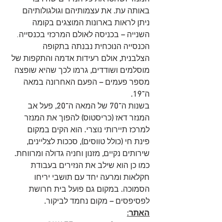
באותה עת
.
 את עצמותיהם וגולגולותיהם 
ניתן לראות בארונות המוצגים בקומה 
השנייה 
–
 בכניסה לאולם המרכזי בכנסייה.
הכנסייה הנוכחית נבנתה בתקופה 
הצלבנית
,
 אולם רעידות אדמה והתקפות של 
מוסלמים ושודדים
, 
גרמו לכך שהיא שופצה 
מספר פעמים 
–
 הפעם האחרונה במאה 
ה
־19.
בשנות ה־
70
 של המאה ה־
20, 
פעל אב 
המנזר דאז 
(
כריסטוס
) 
להפוך את המנזר 
למרכז תיירותי נוצרי
.
 הוא הקים במקום 
פינת חי 
(
כולל טווסים
),
 סככות לצליינים
,
שירותים נקיים
, 
מזנון וחניה גדולה ומרווחת
. 
כמו כן הוא שילב את הנזירים בעבודת 
חקלאות ומרעה יחד עם תושבי יריחו 
הסמוכה
. 
במקום גם פועל בית חרושת 
לפסיפסים 
– 
מקום נחמד לביקור
.
האתר: