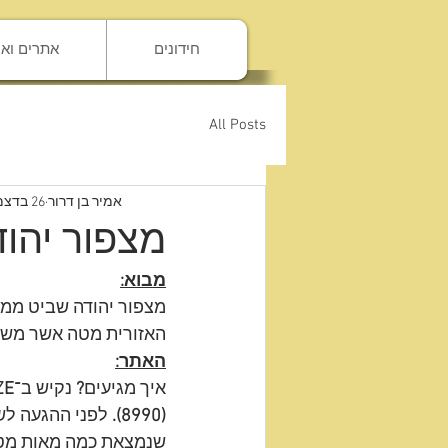
להתחברות
חידונים
אתרים וא
All Posts
אמיר בן דרור
26 בדצמ׳ 2021
מצפור יהוד
מבוא:
מצפור יהודה שביט ממו
האזורית מטה אשר מש
האתר:
איך מגיעים
?
 נקיש ב־
 "
(8990). 
לפני ההגעה לש
שנמצאת כמה מאות מטר