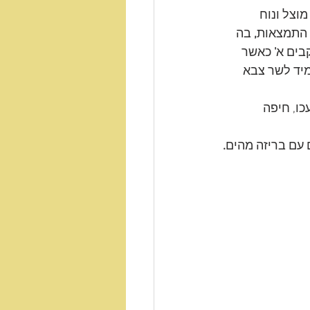
וצל ונוח 
 התמצאות
,
 בה 
קבים א
' 
כאשר 
מיד לשר צבא 
עכו, חיפה 
 עם בריזה מהים
.