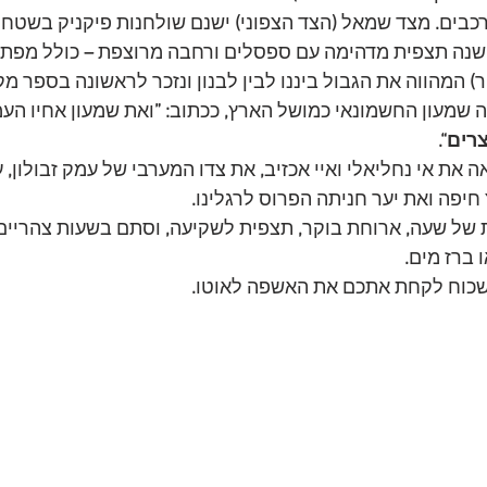
רכבים
. 
מצד שמאל 
(
הצד הצפוני
)
 ישנם שולחנות פיקניק בשטח מ
שנה תצפית מדהימה עם ספסלים ורחבה מרוצפת 
–
 כולל מפת
ר
)
 המהווה את הגבול ביננו לבין לבנון ונזכר לראשונה בספר מ
ה שמעון החשמונאי כמושל הארץ
, 
ככתוב
: 
”
ואת שמעון אחיו הע
רים“.
 את אי נחליאלי ואיי אכזיב
,
 את צדו המערבי של עמק זבולון
,
 
חיפה ואת יער חניתה הפרוס לרגלינו
.
 של שעה
,
 ארוחת בוקר
,
 תצפית לשקיעה
,
 וסתם בשעות צהריים
ו ברז מים
.
שכוח לקחת אתכם את האשפה לאוטו
.