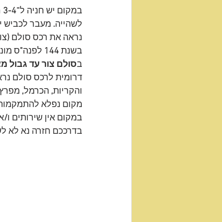
במקום יש חניה ל־
3-4
 
לשהייה
.
 מעבר לכביש י
נראה את רכס סולם 
(
צו
בשנת 
144
 לפנה
"
ס מונ
ב
סולם צור עד גבול מצ
דרומית לרכס סולם נראה
והקריות
,
 הכרמל
, 
מפרץ 
מקום נפלא להתמקמות
במקום אין שירותים ו
/
א
בדרככם חזרה נא לא ל