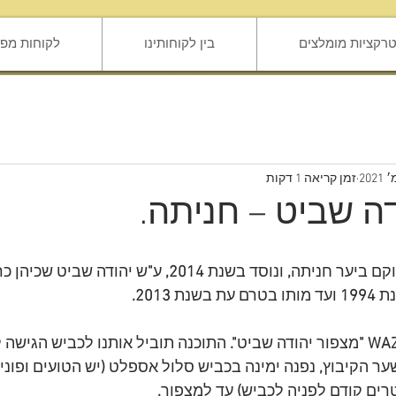
טרקציות מומלצים
בין לקוחותינו
לקוחות מפר
זמן קריאה 1 דקות
ה שביט – חניתה.
קם ביער חניתה
,
 ונוסד בשנת
 2014, 
ע
"
ש יהודה שביט שכיהן כ
נת
 1994
 ועד מותו בטרם עת בשנת
 2013.
WAZE
מצפור יהודה שביט
". 
התוכנה תוביל אותנו לכביש הגישה 
ער הקיבוץ
,
 נפנה ימינה בכביש סלול אספלט
 (
יש הטועים ופוני
ים קודם לפניה לכביש
) 
עד למצפור
. 