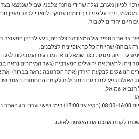
זי לכיוון מערב
,
 נגלה שרידי מחנה צלבני
.
 שביל שנמצא בצד ה
 מוסלמי
,
 וירד על פני דרך רומית עתיקה לוואדי לכיוון מעיין חנה
ים היום יהודים לטבול
.
שר צר את החפיר של המצודה הצלבנית
,
 נגיע לבניין המעוצב ב
ה גבוהה
)
 שהייתה כל כך אופיינית לצלבנים
.
מש עד היום מסגד
.
 בצד שמאל נראה מדרגות המובילות לגג ה
ר ניתן לראות את ירושלים המערבית 
(
גשר המיתרים נראה בב
ים הנושקים לבקעת הירדן 
(
אתר הסרטבה נראה בברור
)
 ואת א
ל האולם נגיע למדרגות המובילות לקומה התחתונה באתר שכיו
 הנביא שמואל
.
ה
!
ום 
08:00-16:00 (
בקיץ עד 
17:00) 
בימי שישי וערבי חג האתר נ
שכוח לקחת אתכם את האשפה לאוטו
.