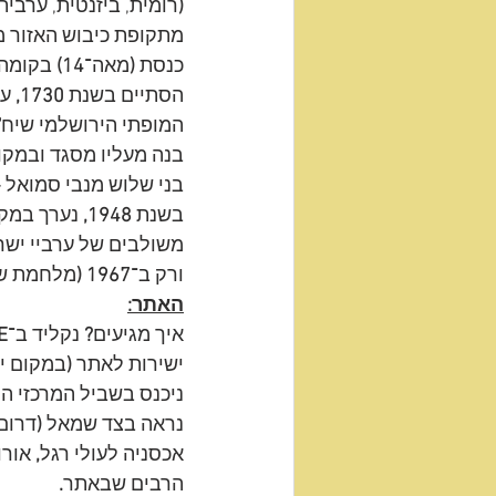
(
רומית, ביזנטית, ערבי
מתקופת כיבוש האזור מ
כנסת 
(
מאה־
14)
 בקומה
הסתיים בשנת 
1730,
 ע
המופתי הירושלמי שיח
'
בנה מעליו מסגד
ובמקום
בני שלוש מנבי סמואל 
-
בשנת 
1948, 
נערך במקו
משולבים של ערביי ישרא
ורק ב־
1967
(
מלחמת ש
האתר:
איך מגיעים
?
 נקליד ב־
"
ישירות לאתר 
(
במקום יש
ניכנס בשביל המרכזי ה
נראה בצד שמאל 
(
דרום
אכסניה לעולי רגל
, 
אורו
הרבים שבאתר
.