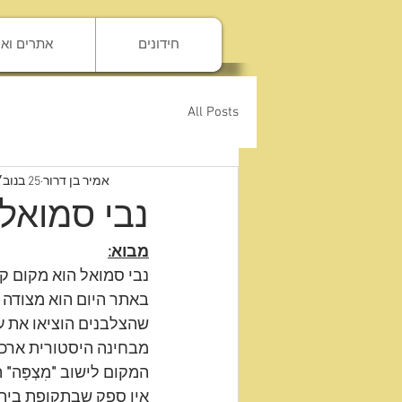
להתחברות
חידונים
אתרים וא
All Posts
אמיר בן דרור
25 בנוב׳ 2021
נבי סמואל.
מבוא:
נבי סמואל הוא מקום ק
באתר היום הוא מצודה 
שהצלבנים הוציאו את ע
מבחינה היסטורית ארכי
המקום לישוב
 "
מִצְפָּה
"
 
אין ספק שבתקופת בית 