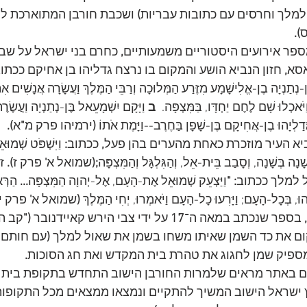
מלך וחרסים עם כתובות עבריות
)
 ושכבת חורבן המתוארכת לת
).
ספר אירועים היסטוריים משמעותיים
,
 כחרם בני ישראל על שבט
אסא
, 
חזון הנביא הושע והמקום בו נרצח גדליהו בן אחיקם ככתו
-נְתַנְיָה בֶן-אֱלִישָׁמָע מִזֶּרַע הַמְּלוּכָה וְרַבֵּי הַמֶּלֶךְ וַעֲשָׂרָה אֲנָשִׁים אִתּ
אכְלוּ שָׁם לֶחֶם יַחְדָּו, בַּמִּצְפָּה.  
ב
 וַיָּקָם יִשְׁמָעֵאל בֶּן-נְתַנְיָה וַעֲשֶׂר
גְּדַלְיָהוּ בֶן-אֲחִיקָם בֶּן-שָׁפָן בַּחֶרֶב--וַיָּמֶת אֹתוֹ 
(
ירמיהו פרק מ
"
א
).
א העיר מוזכרת כאחת מהערים בהן פעל
, 
ככתוב
:
וַיִּשְׁפֹּט שְׁמוּ
שָׁנָה בְּשָׁנָה, וְסָבַב בֵּית-אֵל, וְהַגִּלְגָּל וְהַמִּצְפָּה
;(
שמואל א
'
 פרק ז
)
.
 ז
 למלך ככתוב
: "
וַיַּצְעֵק שְׁמוּאֵל אֶת-הָעָם, אֶל-יְהוָה הַמִּצְפָּה
...
 הַרְּ
הוּ, בְּכָל-הָעָם; וַיָּרִעוּ כָל-הָעָם וַיֹּאמְרוּ, יְחִי הַמֶּלֶךְ 
(
שמואל א
'
 פרק י
,
 בספר שנכתב במאה ה
־17
 על ידי צבי הירש קאיידנובר
 ("
קב ה
ם את כד השמן שאיתו משחו בשמן את שאול למלך
 (
עם חותם 
ספיק שמן לחגוג את טהרת בית המקדש ואת חג הסוכות
.
ם באתר מראים שלמרות החורבן הישוב התחדש בתקופת בית 
ישראל הישוב המשיך להתקיים ונמצאו ממצאים מכל התקופות