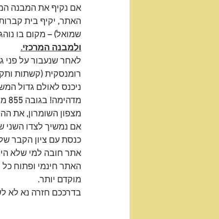
אם נקיף את המבנה המרכ
האתר
,
 יקיף בית קברות
שמואל
) –
 מקום בו נוהג
ולמבנה המרכזי.
לאחר שנעבור על פני ג
רומנסקית
 (
קשתות ותקר
ניכנס לאולם גדול המש
מדהימה
!
 בגובה 
855
 מט
מצפון השומרון
,
 את ההר
אם נמשיך לצדו השני ש
כנסת עם ציון הקבר של
אתר חובה למי שלא הי
האתר חינמי ופתוח כל י
מוקדם יותר
. 
בדרככם חזרה נא לא ל