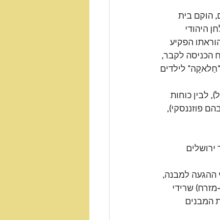
,
 הוקם בית 
ן היהודי 
הוראתו הפקיע 
 הכניסה לקבר
,
חַלאקָה
"
 לילדים 
ל
),
 לבין כוחות 
הם פוזננסקי
),
 ירושלים 
י ההגעה למבנה
,
מזרח
)
 שרידי 
 המבנים 