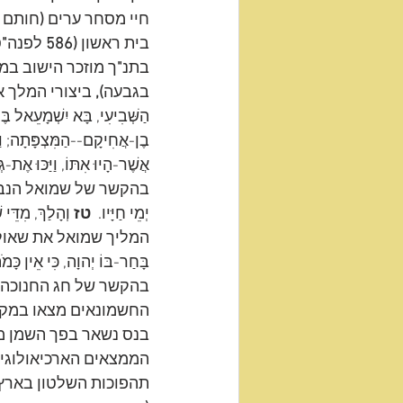
חיי מסחר ערים 
(
חותם ל
בית ראשון 
(586
 לפנה
"
ס
בתנ
"
ך מוזכר הישוב במ
בגבעה
), 
ביצורי המלך 
הַשְּׁבִיעִי, בָּא יִשְׁמָעֵאל בֶּן
בֶן-אֲחִיקָם--הַמִּצְפָּתָה; וַיֹּ
אֲשֶׁר-הָיוּ אִתּוֹ, וַיַּכּוּ אֶת-
בהקשר של שמואל הנבי
יְמֵי חַיָּיו.  
טז
 וְהָלַךְ, מִדֵּי 
המליך שמואל את שאול
בָּחַר-בּוֹ יְהוָה, כִּי אֵין כָּמֹ
בהקשר של חג החנוכה
החשמונאים מצאו במקו
בנס נשאר בפך השמן מ
הממצאים הארכיאולוגי
תהפוכות השלטון בארץ 