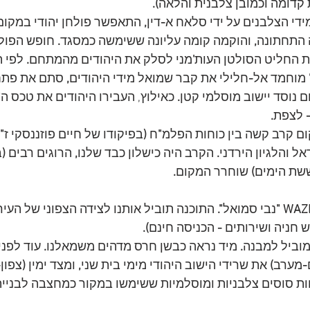
ת קדומה וכמובן צלבנית והלאה
).
ידי הצלבנים על ידי סלאח א
-
דין
,
 התאפשר פולחן יהודי במקום
 התחתונה
, 
והוקמה קומה עליונה ששימשה כמסגד
.
 חופש הפולח
ת החליט הסולטן העות
'
מני לסלק את היהודים מהמתחם
.
 לפי 
 מוחמד אל
-
חלילי את קבר שמואל מידי היהודים
,
 סתם את פתח
 נוסד יישוב מוסלמי קטן
.
 כאילוץ, העבירו היהודים את טכס ה
"
 לצפת
. 
ם קרב קשה בין כוחות הפלמ
"
ח 
(
בפיקודו של חיים פוזננסקי ז
"
ל והלגיון הירדני
. 
הקרב היה כישלון כבד שלנו
,
 הרוגים רבים 
(
ב
שת הימים
)
 שוחרר המקום
.
WAZE 
נבי סמואל
". 
התוכנה תוביל אותנו לצידה הצפוני של העיר
 חניה ושירותים 
- 
הכניסה חינם
).
מוביל למבנה
.
 מיד נראה כבשן חרס מדהים משמאלנו
.
 עוד לפנ
-
מערב
) 
את שרידי הישוב היהודי מימי בית שני
,
 ומצד ימין 
(
צפון
-
ות סוסים צלבניות ומוסלמיות ששימשו במקור כמחצבה לבניית