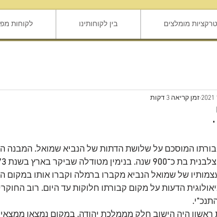
טרקציות מומלצים
בין לקוחותינו
לקוחות מפר
זמן קריאה 3 דקות
בורתו המוסכם על שלושת הדתות של הנביא שמואל
.
 המבנה ה
צלבנית בת כ
־900
 שנה
.
 בנימין מטודלה שביקר בארץ בשנת 
3,
צמותיו של שמואל הנביא מקברו ברמלה וקברו אותו במקום הנ
אולוגית הדעות על מקום קבורתו חלוקות עד היום
.
 רוב החוקרי
התנכ
"
י
.
ראשון היה הישוב חלק מממלכת יהודה
.
 במקום נמצאו ממצאים