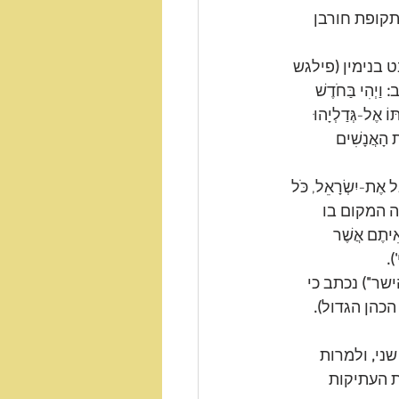
קופת חורבן 
 בנימין
 (
פילגש 
ב
:
וַיְהִי בַּחֹדֶשׁ 
וֹ אֶל-גְּדַלְיָהוּ 
ֶת הָאֲנָשִׁים 
אֵל אֶת-יִשְׂרָאֵל, כֹּל 
ה המקום בו 
אִיתֶם אֲשֶׁר 
').
ישר
")
 נכתב כי 
הכהן הגדול
).
שני
,
 ולמרות 
 העתיקות 