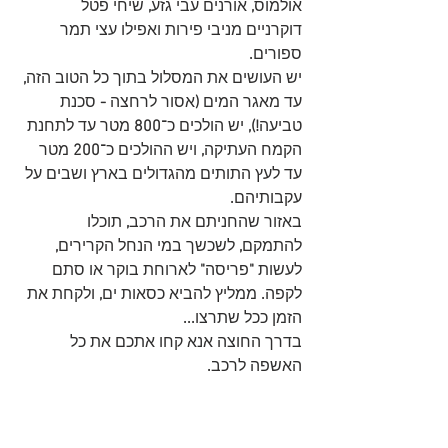
אולמוס
,
 אורנים עבי גזע
,
 שיחי פטל 
דוקרניים מניבי פירות ואפילו עצי תמר 
ספורים
.
יש העושים את המסלול בתוך כל הטוב הזה
,
עד מאגר המים 
(
אסור לרחצה 
-
 סכנת 
טביעה
!),
 יש הולכים כ־
800 
מטר עד לתחנת 
הקמח העתיקה
,
 ויש ההולכים כ
־200
 מטר 
עד לעץ התותים מהגדולים בארץ ושבים על 
עקבותיהם
.
באזור שהחניתם את הרכב
,
 תוכלו 
להתמקם
, 
לשכשך במי הנחל הקרירים
,
לעשות 
"
פריסה
"
 לארוחת בוקר או סתם 
לקפה
.
 ממליץ להביא כסאות ים
,
 ולקחת את 
הזמן ככל שתרצו
...
בדרך החוצה אנא קחו אתכם את כל 
האשפה לרכב
.