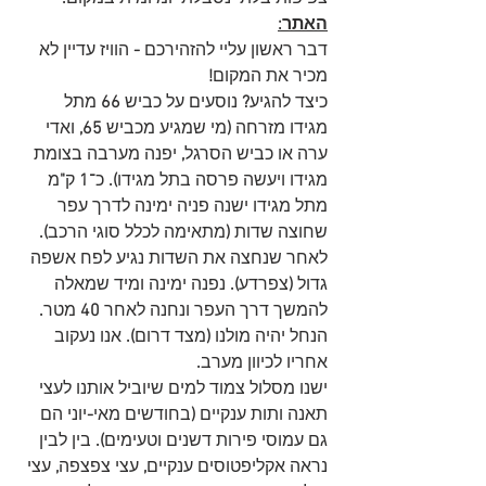
האתר:
דבר ראשון עליי להזהירכם 
-
 הוויז עדיין לא 
מכיר את המקום
!
כיצד להגיע
?
 נוסעים על כביש 
66
 מתל 
מגידו מזרחה 
(
מי שמגיע מכביש 
65, 
ואדי 
ערה או כביש הסרגל
,
 יפנה מערבה בצומת 
מגידו ויעשה פרסה בתל מגידו
).
 כ
־1
 ק
"
מ 
מתל מגידו ישנה פניה ימינה לדרך עפר 
שחוצה שדות 
(
מתאימה לכלל סוגי הרכב
). 
לאחר שנחצה את השדות נגיע לפח אשפה 
גדול 
(
צפרדע
).
 נפנה ימינה ומיד שמאלה 
להמשך דרך העפר ונחנה לאחר 
40
 מטר
. 
הנחל יהיה מולנו 
(
מצד דרום
).
 אנו נעקוב 
אחריו לכיוון מערב
.
ישנו מסלול צמוד למים שיוביל אותנו לעצי 
תאנה ותות ענקיים
 (
בחודשים מאי
-
יוני הם 
גם עמוסי פירות דשנים וטעימים
).
 בין לבין 
נראה אקליפטוסים ענקיים
,
 עצי צפצפה
,
 עצי 