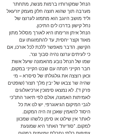
הנחל שמקורותיו ברמות מנשה
,
 מתחתר 
מערבה תוך שהוא חוצה חלק מעמק יזרעאל 
וליד מושב היוגב הוא מתמזג לערוצו של 
נחל קישון בדרכו לים התיכון
.
הנחל איתן וזרימתו היא לאורך מסלול מתון 
מאוד וקצר יחסית
,
 עד להתמזגותו עם 
הקישון
.
 הדבר מאפשר ללכת לכל אורכו
,
 אם 
כי לעיתים ערוצו נהיה סבוך וצר
.
שמו של הנחל נובע מהאמונה שיעל אשת 
חבר הקייני חנתה עם שבט הקייני במקום
,
וכאן רוצצה את גולגולתו של סיסרא 
–
 מי 
שהיה שר צבאו של יבין מלך חצור 
(
שופטים 
פרק ד
'). 
לא נמצאו סימוכין ארכיאולוגים 
לאמיתות האמונה
,
 אולם לפי תיאור התנ
"
כי 
לגבי המיקום הגיאוגרפי, יש לנו את כל 
היסוד להאמין שאכן זה היה המקום
.
לאתר אין שילוט או סימן כלשהו שמכוון 
למקום
. "
סודיות
"
 האתר היא שמונעת 
צפיפות בלתי נסבלת יומיומית במקום
.