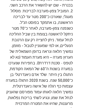
בכנרת 
-
 שם יש להשאיר את הרכב השני
.
2. 
המוביל צפון
-
מערבה לבריכות. מסלול 
מעגלי
,
 שאורכו כ
־200
 מטר עד לבריכה 
הראשונה
,
 בו אתמקד בפוסט הנ
"
ל
.
כשנפנה צפון
-
מערבה
,
 לאחר כ־
70 
מטר 
ניתקל לראשונה בצומת בין שביל ההליכה 
לנחל עמוד
. 
ניתן לחצייה רק עם הרטבת 
הנעליים
,
 או למי שמעוניין לטבול
 -
 מוזמן
.
נמשיך הלאה ונראה בדופן השמאלית של 
הערוץ מערה 
–
 היא מערת העמוד 
(
נא לא 
לטפס - סכנת דרדרת
!).
 בחפירות שנערכו 
במערה בשנות ה־
60
 של המאה הקודמת
, 
התגלו בין היתר: שלד אדם ניאנדרטלי בן 
כ־
50,000 
שנה
.
 בשנת
 2020
 התגלו במערה 
עצמות כף רגלה של אישה ניאנדרטלית
. 
נמשיך הלאה לאותו עמוד מפורסם שהעניק 
לנחל את שמו
,
 ונגיע לשתי בריכות נפלאות
, 
מרעננות
, 
שהיוו את המטרה המרכזית 