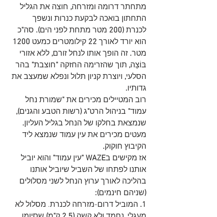
מתחתר דרומה ומזרחה
,
 חוצה את הגליל 
התחתון בואכה לבקעת כנרות ונשפך 
לכנרת 
(200
 מטר מתחת לפני הים
).
 סה
"
כ 
הוא יורד לאורך 
22
 קילומטרים כמעט 
1200 
מטר
.
 זה הופך אותו לנחל זורם
,
 ללא אזורי 
בּוֹצָה
,
 תוך שהזרימה החזקה 
"
חוצבת
"
 בהר 
הסלעי
,
 ויוצרת קניון תלול ונפלא שמעצב את 
גדותיו
.
רוב המטיילים מכירים את 
"
שמורת נחל 
עמוד
"
 בניהול הרט
"
ג 
(
רשות הטבע והגנים
), 
שנמצאת בחלקו של הנחל בגליל העליון
.
מעטים מכירים את עין עמוד שנמצא ליד 
הקיבוץ חוקוק
.
אז מקישים ב
WAZE "
עין עמוד
"
 והוא יוביל 
אותנו לפתחו של השביל שיוביל אותנו 
בהליכה לאורך ערוץ הנחל לשני מסלולים 
(
שניהם חינמים
):
1. 
המוביל דרום-מזרחה לכנרת. מסלול לא 
מעגלי
,
 נחמד ולא קשה
 (2.5
 ק
"
מ
)
 שסיומו 