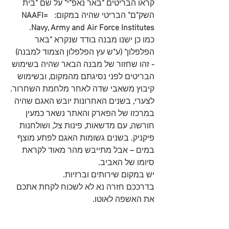
קראו הבריטים 
"
באר נאפ
"
י
"
 על שם 
"
בית 
השק
"
ם
"
 הבריטי שהיה במקום
:  NAAFI= 
Navy, Army and Air Force Institutes. 
כמו כן ישנו מבנה בודד שנקרא 
"
באר 
הפלפלון
" (
ע
"
ש עץ הפלפלון הצמוד למבנה
) 
- 
זהו שחזור של מבנה הבאר שהיה בשימוש 
הבריטים לפני נסיגתם מהמקום
,
 ובשימוש 
קיבוץ משאבי שדה לאחר מלחמת השחרור
.
לצערי
,
 בשנים האחרונות יובש האגם שהיה 
במרכזו של הפארק והאתר נשאר כמעין 
חורשה
, 
עם מדשאות
, 
פינות צל
,
 ושולחנות 
פיקניק
.
 בשנים גשומות האגם לפתע מוצף 
במים 
–
 אבל מתייבש מהר מאוד לקראת 
סיומו של האביב
.
יש במקום שירותים וברזיות
.
בדרככם חזרה נא לא לשכוח לקחת אתכם 
את האשפה לאוטו
.