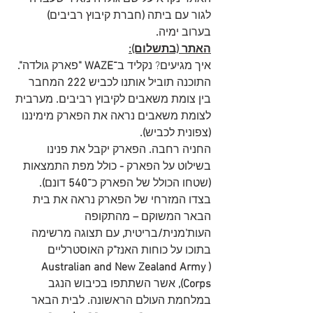
לגור עם ביתה 
(
חברת קיבוץ רביבים
)
בערוב ימיה
.
האתר (בתשלום):
איך מגיעים? נקליד ב
־WAZE "
פארק גולדה
". 
התוכנה תוביל אותנו לכביש 
222
 המחבר 
בין צומת משאבים לקיבוץ רביבים
. 
מערבית 
לצומת משאבים נראה את הפארק מימיננו
(
צפונית לכביש
).
החניה רחבה
. 
הפארק יקבל את פנינו 
בשילוט על הפארק 
- 
כולל מפת התמצאות 
(
שטחו הכולל של הפארק כ־
540 
דונם
).
בצדו המזרחי של הפארק נראה את בית 
הבאר המשוקם
 –
 מהתקופה 
העות
'
מנית
/
בריטית
,
 עם תצוגה מרשימה 
בתוכו על כוחות האנז
"
ק האוסטרליים
(Australian and New Zealand Army 
Corps), 
אשר השתתפו בכיבוש הנגב 
במלחמת העולם הראשונה
. 
לבית הבאר 