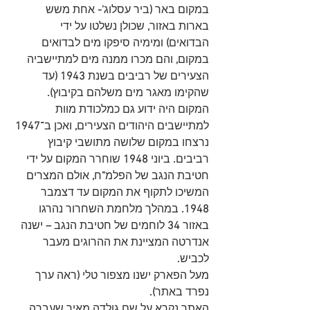
במקום באר 
(
ביר עסלוג
'-
 אחת משש 
בארות באזור
,
 שכולן נשלטו על ידי 
הבדואים
) 
ומימיה סיפקו מים לבדואים 
במקום
,
 והם מכרו ממנה מים למתיישביה 
הצעירים של רביבים בשנת 
1943 (
עד 
שהקימו מאגר מים משלהם בקיבוץ
).
המקום היה ידוע גם כמלכודת מוות 
למתיישבים היהודים הצעירים
, 
ואכן ב־
1947
נרצחו במקום שלושה מתושבי קיבוץ 
רביבים
.
 ביוני 
1948 
שוחרר המקום על ידי 
חטיבת הנגב של הפלמ
"
ח
, 
אולם המצרים 
המשיכו לתקוף את המקום עד דצמבר 
1948. 
במהלך מלחמת השחרור נהרגו 
באזור
 34
 לוחמים של חטיבת הנגב 
–
 ישנה 
אנדרטה המציינת את ההרוגים מעבר 
לכביש
.
מעל הפארק ישנו מצפור טלי 
(
ראה ערך 
נפרד באתר
).
האתר נקרא על שם גולדה מאיר שעברה 